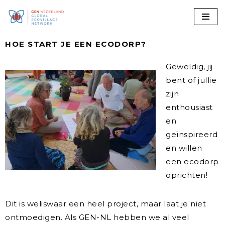
Ga
naar
HOE START JE EEN ECODORP?
de
Geweldig, jij
inhoud
bent of jullie
zijn
enthousiast
en
geïnspireerd
en willen
een ecodorp
oprichten!
Dit is weliswaar een heel project, maar laat je niet
ontmoedigen. Als GEN-NL hebben we al veel