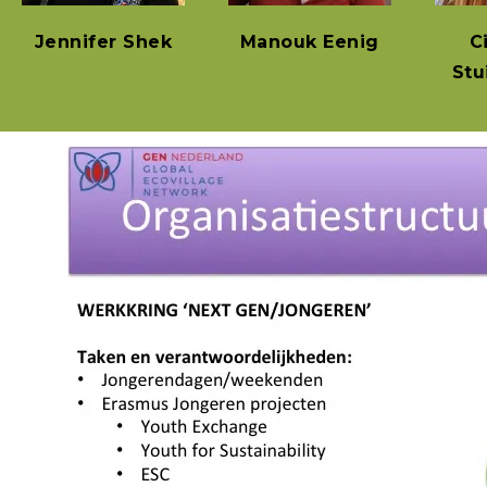
Jennifer Shek
Manouk Eenig
C
Stu