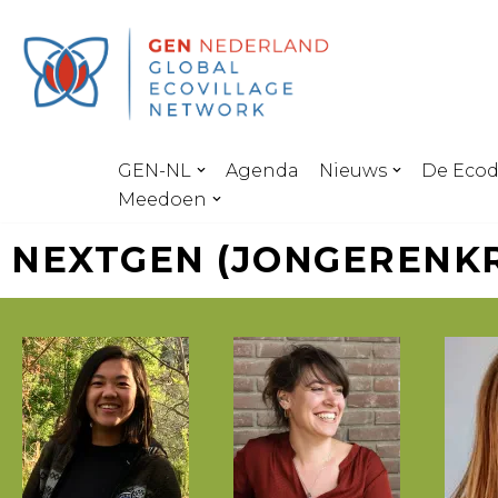
Ga
naar
de
inhoud
GEN-NL
Agenda
Nieuws
De Eco
Meedoen
NEXTGEN (JONGERENKR