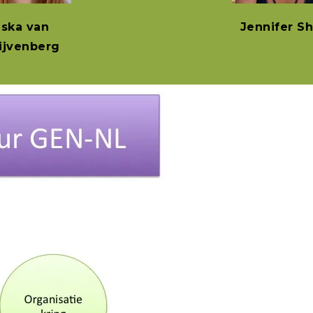
iska van
Jennifer S
ijvenberg