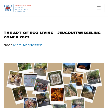
Ga
naar
de
THE ART OF ECO LIVING – JEUGDUITWISSELING
inhoud
ZOMER 2023
door
Mara Andriessen