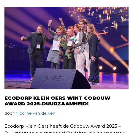
ECODORP KLEIN OERS WINT COBOUW
AWARD 2025-DUURZAAMHEID!
door
Nicoline van de Ven
Ecodorp Klein Oers heeft de Cobouw Award 2025 –