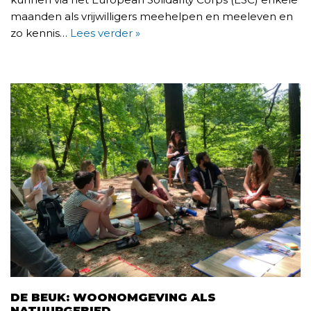
maanden als vrijwilligers meehelpen en meeleven en
zo kennis…
Lees verder »
DE BEUK: WOONOMGEVING ALS
NATUURGEBIED