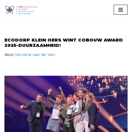
Ga
naar
de
inhoud
ECODORP KLEIN OERS WINT COBOUW AWARD
2025-DUURZAAMHEID!
door
Nicoline van de Ven