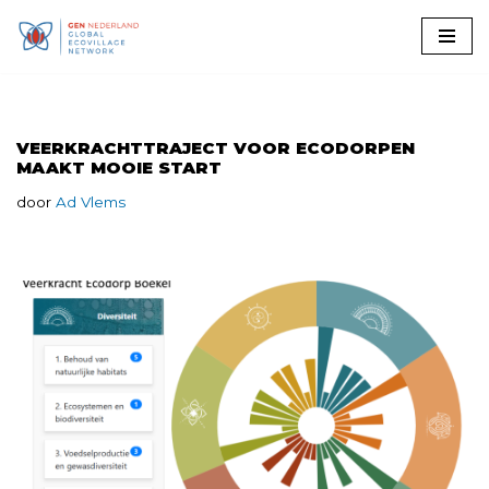
Ga
naar
de
inhoud
VEERKRACHTTRAJECT VOOR ECODORPEN
MAAKT MOOIE START
door
Ad Vlems