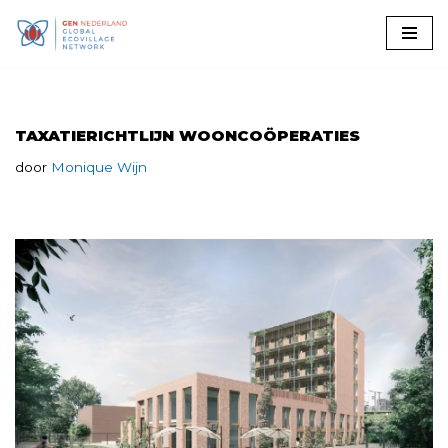
Ga
naar
de
inhoud
TAXATIERICHTLIJN WOONCOÖPERATIES
door
Monique Wijn