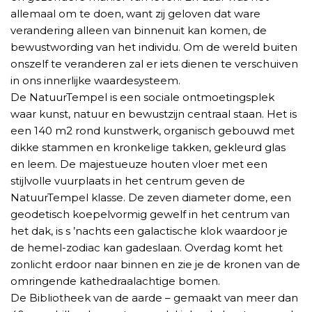
allemaal om te doen, want zij geloven dat ware
verandering alleen van binnenuit kan komen, de
bewustwording van het individu. Om de wereld buiten
onszelf te veranderen zal er iets dienen te verschuiven
in ons innerlijke waardesysteem.
De NatuurTempel is een sociale ontmoetingsplek
waar kunst, natuur en bewustzijn centraal staan. Het is
een 140 m2 rond kunstwerk, organisch gebouwd met
dikke stammen en kronkelige takken, gekleurd glas
en leem. De majestueuze houten vloer met een
stijlvolle vuurplaats in het centrum geven de
NatuurTempel klasse. De zeven diameter dome, een
geodetisch koepelvormig gewelf in het centrum van
het dak, is s ’nachts een galactische klok waardoor je
de hemel-zodiac kan gadeslaan. Overdag komt het
zonlicht erdoor naar binnen en zie je de kronen van de
omringende kathedraalachtige bomen.
De Bibliotheek van de aarde – gemaakt van meer dan