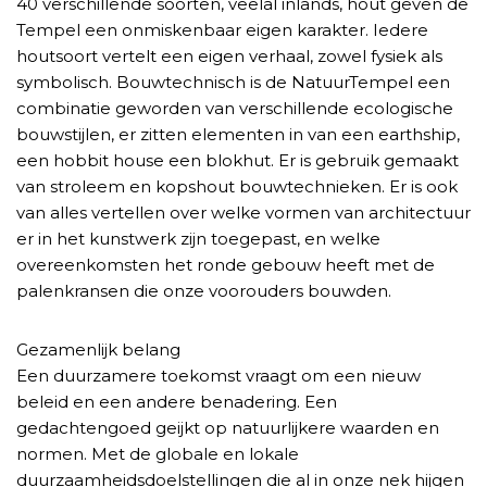
40 verschillende soorten, veelal inlands, hout geven de
Tempel een onmiskenbaar eigen karakter. Iedere
houtsoort vertelt een eigen verhaal, zowel fysiek als
symbolisch. Bouwtechnisch is de NatuurTempel een
combinatie geworden van verschillende ecologische
bouwstijlen, er zitten elementen in van een earthship,
een hobbit house een blokhut. Er is gebruik gemaakt
van stroleem en kopshout bouwtechnieken. Er is ook
van alles vertellen over welke vormen van architectuur
er in het kunstwerk zijn toegepast, en welke
overeenkomsten het ronde gebouw heeft met de
palenkransen die onze voorouders bouwden.
Gezamenlijk belang
Een duurzamere toekomst vraagt om een nieuw
beleid en een andere benadering. Een
gedachtengoed geijkt op natuurlijkere waarden en
normen. Met de globale en lokale
duurzaamheidsdoelstellingen die al in onze nek hijgen