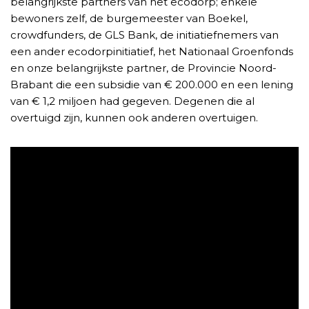
belangrijkste partners van het ecodorp; enkele
bewoners zelf, de burgemeester van Boekel,
crowdfunders, de GLS Bank, de initiatiefnemers van
een ander ecodorpinitiatief, het Nationaal Groenfonds
en onze belangrijkste partner, de Provincie Noord-
Brabant die een subsidie van € 200.000 en een lening
van € 1,2 miljoen had gegeven. Degenen die al
overtuigd zijn, kunnen ook anderen overtuigen.