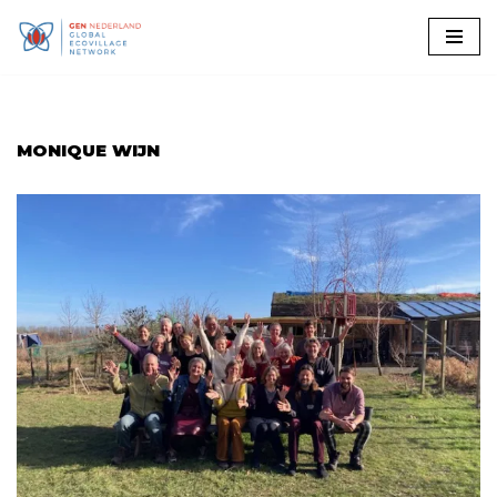
Ga
naar
de
inhoud
MONIQUE WIJN