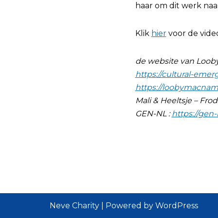
haar om dit werk naa
Klik
hier
voor de vide
de website van Loob
https://cultural-eme
https://loobymacnam
Mali & Heeltsje – Frod
GEN-NL :
https://gen
Neve Charity
| Powered by
WordPress