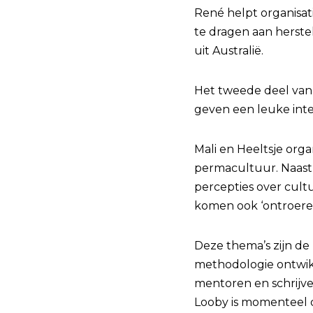
René helpt organisat
te dragen aan herstel 
uit Australië.
Het tweede deel van
geven een leuke int
Mali en Heeltsje org
permacultuur. Naast
percepties over cul
komen ook ‘ontroeren
Deze thema’s zijn de
methodologie ontwik
mentoren en schrijve
Looby is momenteel o