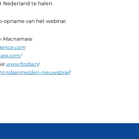
r Nederland te halen.
o-opname van het webinar.
y Macnamara:
rgence.com
ara.com/
ia:
www.frodia.nl
-nl.nl/aanmelden-nieuwsbrief