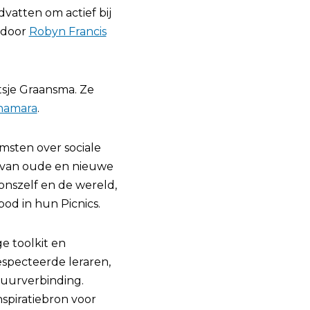
vatten om actief bij
d door
Robyn Francis
sje Graansma. Ze
namara
.
omsten over sociale
 van oude en nieuwe
nszelf en de wereld,
od in hun Picnics.
e toolkit en
specteerde leraren,
tuurverbinding.
spiratiebron voor