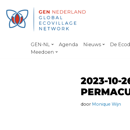
Ga
naar
de
inhoud
GEN-NL
Agenda
Nieuws
De Eco
Meedoen
2023-10-
PERMACU
door
Monique Wijn