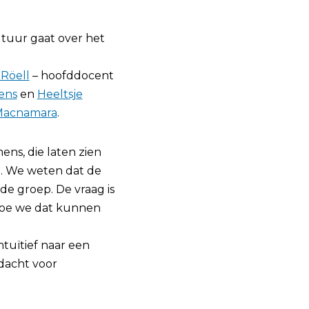
ltuur gaat over het
Röell
– hoofddocent
ens
en
Heeltsje
Macnamara
.
ens, die laten zien
. We weten dat de
de groep. De vraag is
 hoe we dat kunnen
tuïtief naar een
ndacht voor