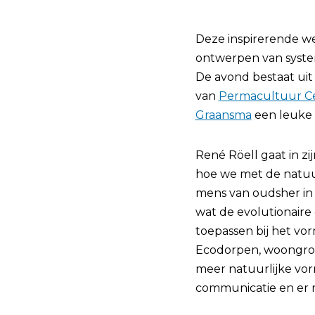
Deze inspirerende we
ontwerpen van system
De avond bestaat uit
van
Permacultuur C
Graansma
een leuke 
René Röell gaat in zi
hoe we met de natuu
mens van oudsher in 
wat de evolutionaire
toepassen bij het v
Ecodorpen, woongroep
meer natuurlijke vor
communicatie en er m