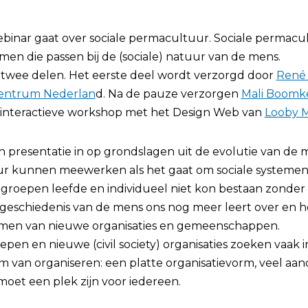
binar gaat over sociale permacultuur. Sociale permacu
en die passen bij de (sociale) natuur van de mens.
 twee delen. Het eerste deel wordt verzorgd door
René 
entrum Nederlan
d. Na de pauze verzorgen
Mali Boomk
interactieve workshop met het Design Web van
Looby 
jn presentatie in op grondslagen uit de evolutie van de m
r kunnen meewerken als het gaat om sociale systemen
groepen leefde en individueel niet kon bestaan zonder 
 geschiedenis van de mens ons nog meer leert over en
ormen van nieuwe organisaties en gemeenschappen.
en en nieuwe (civil society) organisaties zoeken vaak in
m van organiseren: een platte organisatievorm, veel aa
oet een plek zijn voor iedereen.