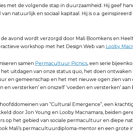
ies met de volgende stap in duurzaamheid. Hij geef hand
van natuurlijk en sociaal kapitaal. Hij is o.a. geïnspireer
 de avond wordt verzorgd door Mali Boomkens en Heelt
eractieve workshop met het Design Web van
Looby Mac
aniseren samen
Permacultuur Picnics
, een serie bijeenk
 het uitdagen van onze status quo, het doen ontwaken
tuur en gemeenschap en het met nieuwe ogen zien van o
 en versterken’ en onszelf ‘voeden en versterken’ aan b
 hoofddomeinen van “Cultural Emergence”, een krachtig
keld door Jon Young en Looby Macnamara, beiden gere
rs op het gebied van sociale permacultuur en diepe na
ok Mali’s permacultuurdiploma-mentor en een grote in